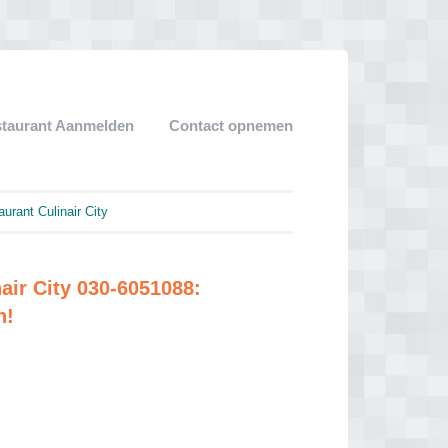
staurant Aanmelden
Contact opnemen
rant Culinair City
air City 030-6051088:
n!