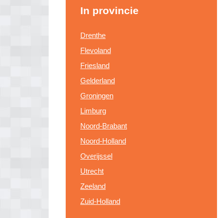
In provincie
Drenthe
Flevoland
Friesland
Gelderland
Groningen
Limburg
Noord-Brabant
Noord-Holland
Overijssel
Utrecht
Zeeland
Zuid-Holland