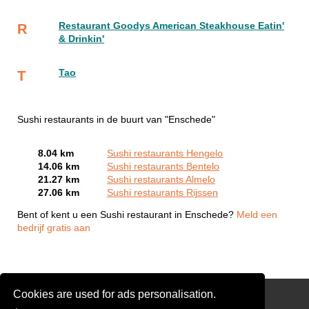
Restaurant Goodys American Steakhouse Eatin'
R
& Drinkin'
Tao
T
Sushi restaurants in de buurt van "Enschede"
8.04 km
Sushi restaurants Hengelo
14.06 km
Sushi restaurants Bentelo
21.27 km
Sushi restaurants Almelo
27.06 km
Sushi restaurants Rijssen
Bent of kent u een Sushi restaurant in Enschede?
Meld een
bedrijf gratis aan
Cookies are used for ads personalisation.
Snackbar 🍟