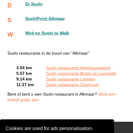
Dr Sushi
D
SushiPoint Alkmaar
S
Wok en Sushi to Walk
W
Sushi restaurants in de buurt van "Alkmaar"
3.54 km
Sushi restaurants Heerhugowaard
5.57 km
Sushi restaurants Broek op Langedijk
9.14 km
Sushi restaurants Limmen
11.27 km
Sushi restaurants Castricum
Bent of kent u een Sushi restaurant in Alkmaar?
Meld een
bedrijf gratis aan
Cookies are used for ads personalisation.
Snackbar 🍟