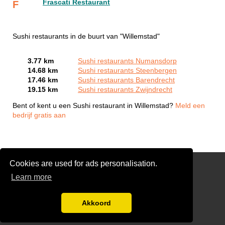
Frascati Restaurant
F
Sushi restaurants in de buurt van "Willemstad"
3.77 km
Sushi restaurants Numansdorp
14.68 km
Sushi restaurants Steenbergen
17.46 km
Sushi restaurants Barendrecht
19.15 km
Sushi restaurants Zwijndrecht
Bent of kent u een Sushi restaurant in Willemstad?
Meld een
bedrijf gratis aan
Cookies are used for ads personalisation.
Snackbar 🍟
Learn more
Pizza 🍕
Disclaimer
Akkoord
Chinees 🥘