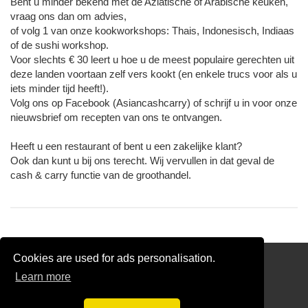
Bent u minder bekend met de Aziatische of Arabische keuken,
vraag ons dan om advies,
of volg 1 van onze kookworkshops: Thais, Indonesisch, Indiaas
of de sushi workshop.
Voor slechts € 30 leert u hoe u de meest populaire gerechten uit
deze landen voortaan zelf vers kookt (en enkele trucs voor als u
iets minder tijd heeft!).
Volg ons op Facebook (Asiancashcarry) of schrijf u in voor onze
nieuwsbrief om recepten van ons te ontvangen.
Heeft u een restaurant of bent u een zakelijke klant?
Ook dan kunt u bij ons terecht. Wij vervullen in dat geval de
cash & carry functie van de groothandel.
Cookies are used for ads personalisation.
Snackbar 🍟
Learn more
Pizza 🍕
Disclaimer