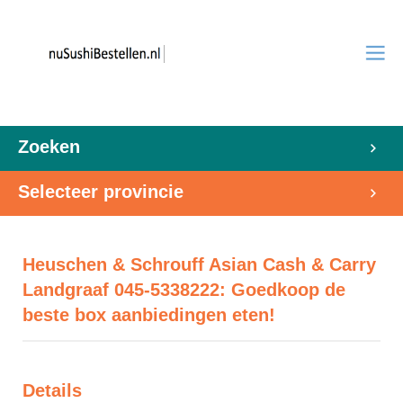
Zoeken
Selecteer provincie
Heuschen & Schrouff Asian Cash & Carry
Landgraaf 045-5338222: Goedkoop de
beste box aanbiedingen eten!
Details